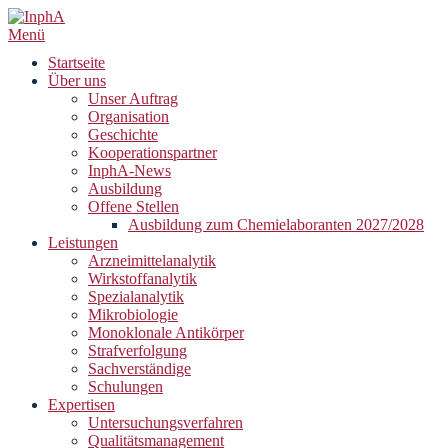
Zum
Inhalt
Menü
springen
Startseite
Über uns
Unser Auftrag
Organisation
Geschichte
Kooperationspartner
InphA-News
Ausbildung
Offene Stellen
Ausbildung zum Chemielaboranten 2027/2028
Leistungen
Arzneimittelanalytik
Wirkstoffanalytik
Spezialanalytik
Mikrobiologie
Monoklonale Antikörper
Strafverfolgung
Sachverständige
Schulungen
Expertisen
Untersuchungsverfahren
Qualitätsmanagement