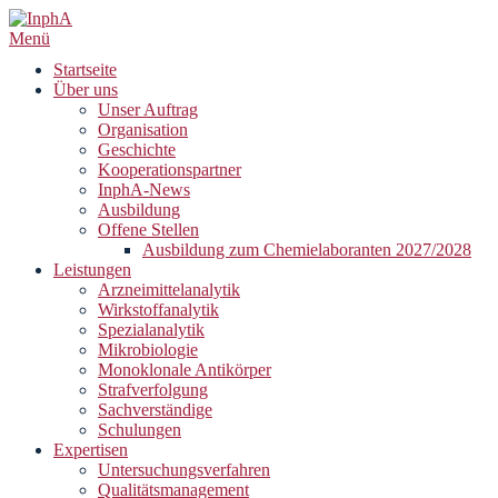
Zum
Inhalt
Menü
springen
Startseite
Über uns
Unser Auftrag
Organisation
Geschichte
Kooperationspartner
InphA-News
Ausbildung
Offene Stellen
Ausbildung zum Chemielaboranten 2027/2028
Leistungen
Arzneimittelanalytik
Wirkstoffanalytik
Spezialanalytik
Mikrobiologie
Monoklonale Antikörper
Strafverfolgung
Sachverständige
Schulungen
Expertisen
Untersuchungsverfahren
Qualitätsmanagement