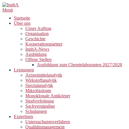
Zum
Inhalt
Menü
springen
Startseite
Über uns
Unser Auftrag
Organisation
Geschichte
Kooperationspartner
InphA-News
Ausbildung
Offene Stellen
Ausbildung zum Chemielaboranten 2027/2028
Leistungen
Arzneimittelanalytik
Wirkstoffanalytik
Spezialanalytik
Mikrobiologie
Monoklonale Antikörper
Strafverfolgung
Sachverständige
Schulungen
Expertisen
Untersuchungsverfahren
Qualitätsmanagement